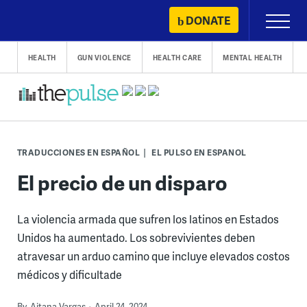
Skip
DONATE
Primary
to
Menu
content
HEALTH
GUN VIOLENCE
HEALTH CARE
MENTAL HEALTH
TRADUCCIONES EN ESPAÑOL
EL PULSO EN ESPANOL
El precio de un disparo
La violencia armada que sufren los latinos en Estados
Unidos ha aumentado. Los sobrevivientes deben
atravesar un arduo camino que incluye elevados costos
médicos y dificultade
By
Aitana Vargas
April 24, 2024