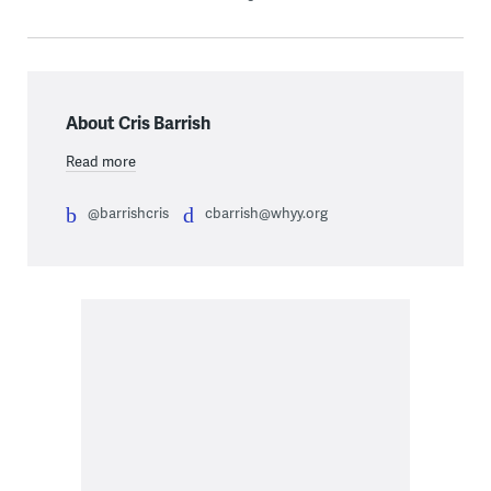
About Cris Barrish
Read more
@barrishcris
cbarrish@whyy.org