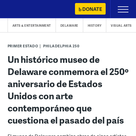
Skip
DONATE
Primary
to
Menu
content
ARTS & ENTERTAINMENT
DELAWARE
HISTORY
VISUAL ARTS
PRIMER ESTADO
PHILADELPHIA 250
Un histórico museo de
Delaware conmemora el 250º
aniversario de Estados
Unidos con arte
contemporáneo que
cuestiona el pasado del país