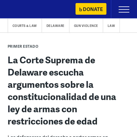
Skip
DONATE
Primary
to
Menu
content
COURTS & LAW
DELAWARE
GUN VIOLENCE
LAW
PRIMER ESTADO
La Corte Suprema de
Delaware escucha
argumentos sobre la
constitucionalidad de una
ley de armas con
restricciones de edad