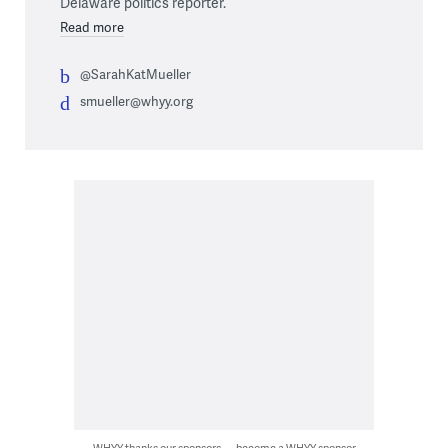
Delaware politics reporter.
Read more
@SarahKatMueller
smueller@whyy.org
WHYY thanks our sponsors — become a WHYY sponsor