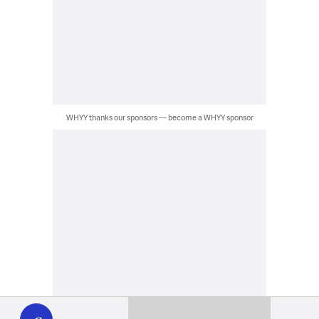
WHYY thanks our sponsors — become a WHYY sponsor
WHYY
play