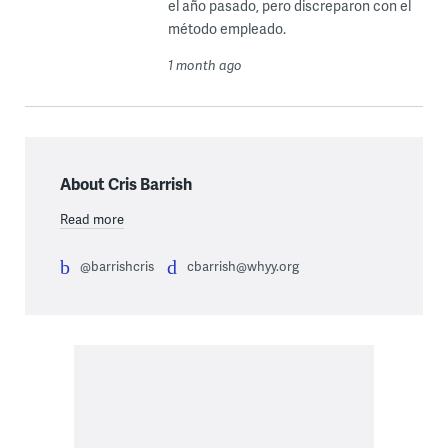
el año pasado, pero discreparon con el
método empleado.
1 month ago
About Cris Barrish
Read more
@barrishcris
cbarrish@whyy.org