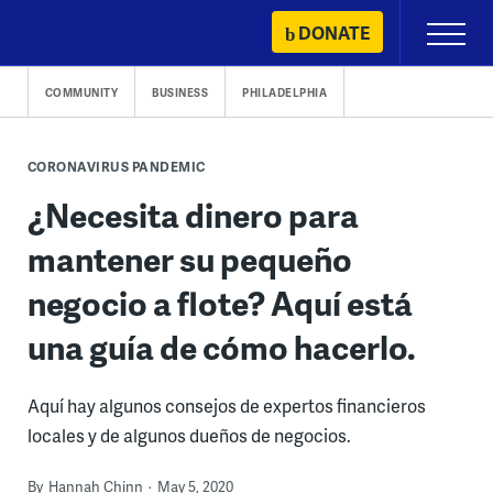
Skip
DONATE
Primary
to
Menu
content
COMMUNITY
BUSINESS
PHILADELPHIA
CORONAVIRUS PANDEMIC
¿Necesita dinero para
mantener su pequeño
negocio a flote? Aquí está
una guía de cómo hacerlo.
Aquí hay algunos consejos de expertos financieros
locales y de algunos dueños de negocios.
By
Hannah Chinn
May 5, 2020