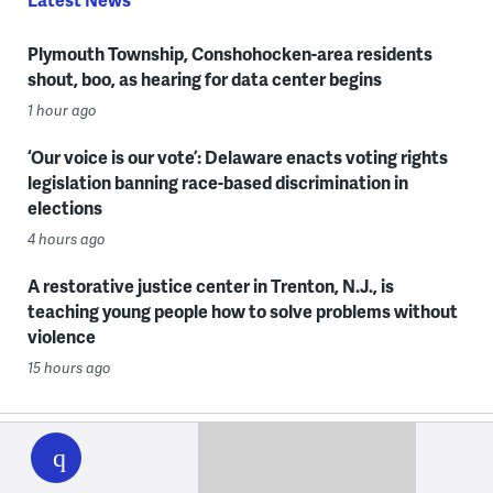
Plymouth Township, Conshohocken-area residents
shout, boo, as hearing for data center begins
1 hour ago
‘Our voice is our vote’: Delaware enacts voting rights
legislation banning race-based discrimination in
elections
4 hours ago
A restorative justice center in Trenton, N.J., is
teaching young people how to solve problems without
violence
15 hours ago
WHYY
play
Want a digest of WHYY’s programs, events & stories?