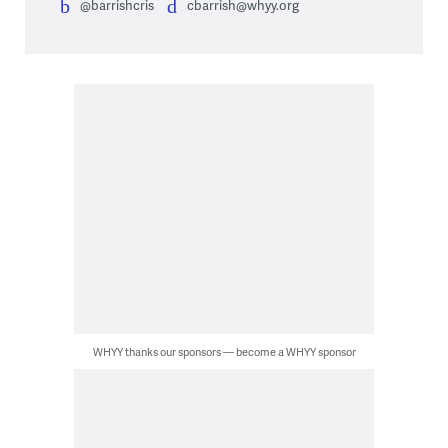
@barrishcris
cbarrish@whyy.org
WHYY thanks our sponsors — become a WHYY sponsor